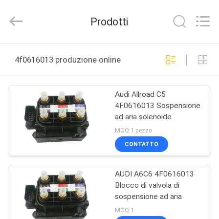
Auto
Parts
Limited.
Prodotti
All
Rights
Reserved.
Developed
by
CASA
ECER
4f0616013 produzione online
PRODOTTI
Audi Allroad C5
4F0616013 Sospensione
CIRCA
ad aria solenoide
NOI
MOQ:1 pezzo
CONTATTO
GIRO
AUDI A6C6 4F0616013
DELLA
Blocco di valvola di
FABBRICA
sospensione ad aria
MOQ:1