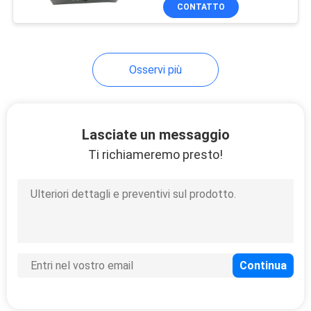
CONTROLLO
CONTATTO
DI
QUALITÀ
Osservi più
CONTATTICI
Lasciate un messaggio
RICHIEDA
Ti richiameremo presto!
UNA
CITAZIONE
MAPPA
DEL
SITO