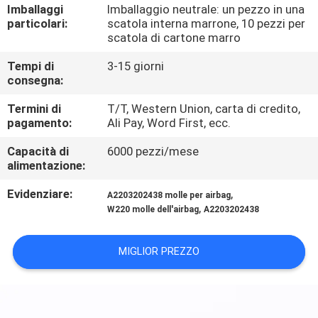
CONTROLLO
Imballaggi
Imballaggio neutrale: un pezzo in una
particolari:
scatola interna marrone, 10 pezzi per
DI
scatola di cartone marro
QUALITÀ
Tempi di
3-15 giorni
consegna:
CONTATTICI
Termini di
T/T, Western Union, carta di credito,
pagamento:
Ali Pay, Word First, ecc.
RICHIEDA
Capacità di
6000 pezzi/mese
alimentazione:
UNA
CITAZIONE
Evidenziare:
,
A2203202438 molle per airbag
,
W220 molle dell'airbag
A2203202438
MIGLIOR PREZZO