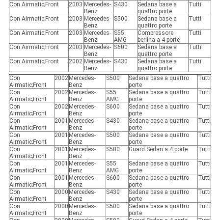
Con Airmatic;Front
2003
Mercedes-
S430
Sedana base a
Tutti
Benz
quattro porte
Con Airmatic;Front
2003
Mercedes-
S500
Sedana base a
Tutti
Benz
quattro porte
Con Airmatic;Front
2003
Mercedes-
S55
Compressore
Tutti
Benz
AMG
berlina a 4 porte
Con Airmatic;Front
2003
Mercedes-
S600
Sedana base a
Tutti
Benz
quattro porte
Con Airmatic;Front
2002
Mercedes-
S430
Sedana base a
Tutti
Benz
quattro porte
Con
2002
Mercedes-
S500
Sedana base a quattro
Tutti
Airmatic;Front
Benz
porte
Con
2002
Mercedes-
S55
Sedana base a quattro
Tutti
Airmatic;Front
Benz
AMG
porte
Con
2002
Mercedes-
S600
Sedana base a quattro
Tutti
Airmatic;Front
Benz
porte
Con
2001
Mercedes-
S430
Sedana base a quattro
Tutti
Airmatic;Front
Benz
porte
Con
2001
Mercedes-
S500
Sedana base a quattro
Tutti
Airmatic;Front
Benz
porte
Con
2001
Mercedes-
S500
Guard Sedan a 4 porte
Tutti
Airmatic;Front
Benz
Con
2001
Mercedes-
S55
Sedana base a quattro
Tutti
Airmatic;Front
Benz
AMG
porte
Con
2001
Mercedes-
S600
Sedana base a quattro
Tutti
Airmatic;Front
Benz
porte
Con
2000
Mercedes-
S430
Sedana base a quattro
Tutti
Airmatic;Front
Benz
porte
Con
2000
Mercedes-
S500
Sedana base a quattro
Tutti
Airmatic;Front
Benz
porte