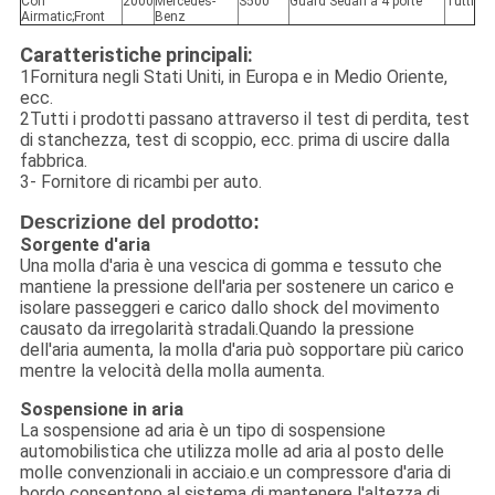
Con
2000
Mercedes-
S500
Guard Sedan a 4 porte
Tutti
Airmatic;Front
Benz
Caratteristiche principali:
1Fornitura negli Stati Uniti, in Europa e in Medio Oriente,
ecc.
2Tutti i prodotti passano attraverso il test di perdita, test
di stanchezza, test di scoppio, ecc. prima di uscire dalla
fabbrica.
3- Fornitore di ricambi per auto.
Descrizione del prodotto:
Sorgente d'aria
Una molla d'aria è una vescica di gomma e tessuto che
mantiene la pressione dell'aria per sostenere un carico e
isolare passeggeri e carico dallo shock del movimento
causato da irregolarità stradali.Quando la pressione
dell'aria aumenta, la molla d'aria può sopportare più carico
mentre la velocità della molla aumenta.
Sospensione in aria
La sospensione ad aria è un tipo di sospensione
automobilistica che utilizza molle ad aria al posto delle
molle convenzionali in acciaio.e un compressore d'aria di
bordo consentono al sistema di mantenere l'altezza di