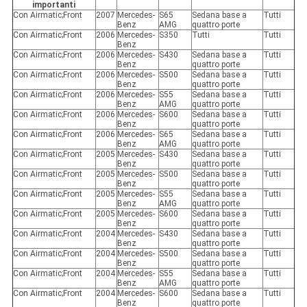
importanti
Con Airmatic;Front
2007
Mercedes-
S65
Sedana base a
Tutti
Benz
AMG
quattro porte
Con Airmatic;Front
2006
Mercedes-
S350
Tutti
Tutti
Benz
Con Airmatic;Front
2006
Mercedes-
S430
Sedana base a
Tutti
Benz
quattro porte
Con Airmatic;Front
2006
Mercedes-
S500
Sedana base a
Tutti
Benz
quattro porte
Con Airmatic;Front
2006
Mercedes-
S55
Sedana base a
Tutti
Benz
AMG
quattro porte
Con Airmatic;Front
2006
Mercedes-
S600
Sedana base a
Tutti
Benz
quattro porte
Con Airmatic;Front
2006
Mercedes-
S65
Sedana base a
Tutti
Benz
AMG
quattro porte
Con Airmatic;Front
2005
Mercedes-
S430
Sedana base a
Tutti
Benz
quattro porte
Con Airmatic;Front
2005
Mercedes-
S500
Sedana base a
Tutti
Benz
quattro porte
Con Airmatic;Front
2005
Mercedes-
S55
Sedana base a
Tutti
Benz
AMG
quattro porte
Con Airmatic;Front
2005
Mercedes-
S600
Sedana base a
Tutti
Benz
quattro porte
Con Airmatic;Front
2004
Mercedes-
S430
Sedana base a
Tutti
Benz
quattro porte
Con Airmatic;Front
2004
Mercedes-
S500
Sedana base a
Tutti
Benz
quattro porte
Con Airmatic;Front
2004
Mercedes-
S55
Sedana base a
Tutti
Benz
AMG
quattro porte
Con Airmatic;Front
2004
Mercedes-
S600
Sedana base a
Tutti
Benz
quattro porte