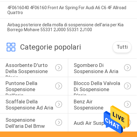
4F0616040 4F06160 Front Air Spring For Audi A6 C6 4F Allroad
Quattro
Airbag posteriore della molla di sospensione dell'aria per Kia
Borrego Mohave 55331 2J000 55331 2J100
Categorie popolari
Tutti
Assorbente D'urto 
Sgombero Di 
Della Sospensione 
Sospensione A Aria
D'aria
Puntone Della 
Blocco Della Valvola 
Sospensione 
Di Sospensione 
Dell'aria
D'aria
Scaffale Della 
Benz Air 
Sospensione Ad Aria
Sospensione
Sospensione 
Audi Air Suspension
Dell'aria Del Bmw