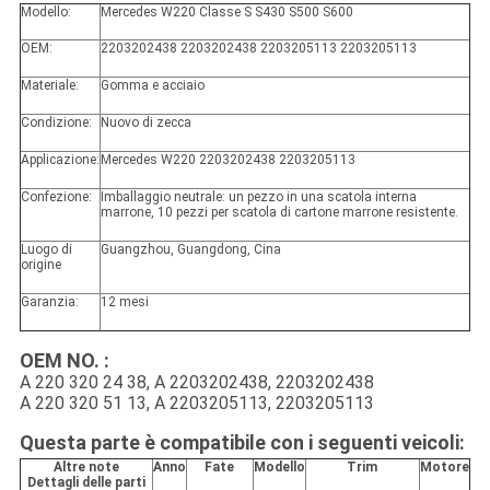
Modello:
Mercedes W220 Classe S S430 S500 S600
OEM:
2203202438 2203202438 2203205113 2203205113
Materiale:
Gomma e acciaio
Condizione:
Nuovo di zecca
Applicazione:
Mercedes W220 2203202438 2203205113
Confezione:
Imballaggio neutrale: un pezzo in una scatola interna
marrone, 10 pezzi per scatola di cartone marrone resistente.
Luogo di
Guangzhou, Guangdong, Cina
origine
Garanzia:
12 mesi
OEM NO. :
A 220 320 24 38, A 2203202438, 2203202438
A 220 320 51 13, A 2203205113, 2203205113
Questa parte è compatibile con i seguenti veicoli:
Altre note
Anno
Fate
Modello
Trim
Motore
Dettagli delle parti