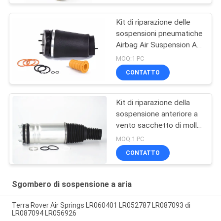
Kit di riparazione delle
sospensioni pneumatiche
Airbag Air Suspension Air
Spring per Range Rover
MOQ:1 PC
L322 2002-2012 OE
CONTATTO
RNB000740 RNB000750
Kit di riparazione della
sospensione anteriore a
vento sacchetto di molla
per Land Rover Range
MOQ:1 PC
Vogue L405 LR056926
CONTATTO
LR056924 LR060399
LR060401 22271123
Sgombero di sospensione a aria
Terra Rover Air Springs LR060401 LR052787 LR087093 di
LR087094 LR056926