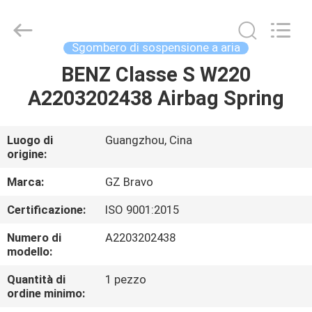
Benz
sospensione
ad
aria
fornitore.
Sgombero di sospensione a aria
Copyright
©
2020
BENZ Classe S W220
CASA
-
2025
A2203202438 Airbag Spring
air-
suspensionshock.com.
All
PRODOTTI
Rights
Reserved.
Developed
Luogo di
Guangzhou, Cina
by
origine:
ECER
CIRCA
NOI
Marca:
GZ Bravo
Certificazione:
ISO 9001:2015
GIRO
Numero di
A2203202438
DELLA
modello:
FABBRICA
Quantità di
1 pezzo
ordine minimo: