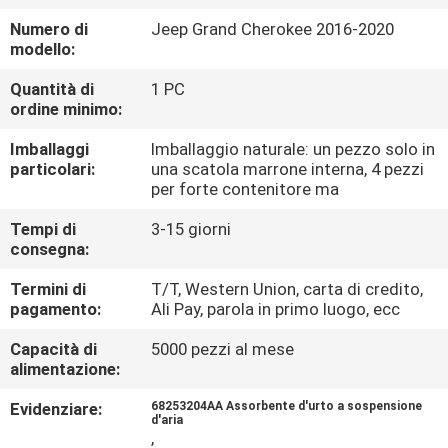
CONTROLLO
Numero di
Jeep Grand Cherokee 2016-2020
DI
modello:
QUALITÀ
Quantità di
1 PC
ordine minimo:
CONTATTICI
Imballaggi
Imballaggio naturale: un pezzo solo in
particolari:
una scatola marrone interna, 4 pezzi
per forte contenitore ma
RICHIEDA
Tempi di
3-15 giorni
UNA
consegna:
CITAZIONE
Termini di
T/T, Western Union, carta di credito,
pagamento:
Ali Pay, parola in primo luogo, ecc
MAPPA
Capacità di
5000 pezzi al mese
alimentazione:
DEL
SITO
Evidenziare:
68253204AA Assorbente d'urto a sospensione
d'aria
,