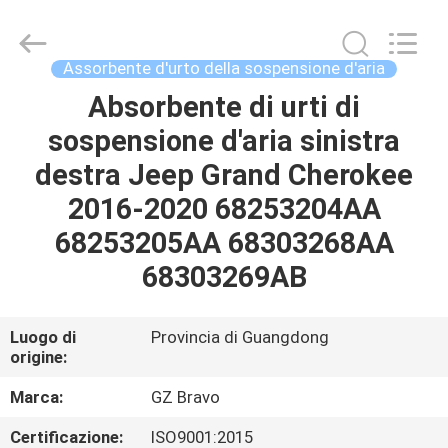
Auto
Parts
Limited.
All
Rights
Assorbente d'urto della sospensione d'aria
Reserved.
Developed
by
Absorbente di urti di
CASA
ECER
sospensione d'aria sinistra
PRODOTTI
destra Jeep Grand Cherokee
2016-2020 68253204AA
CIRCA
68253205AA 68303268AA
NOI
68303269AB
GIRO
Luogo di
Provincia di Guangdong
origine:
DELLA
FABBRICA
Marca:
GZ Bravo
Certificazione:
ISO9001:2015