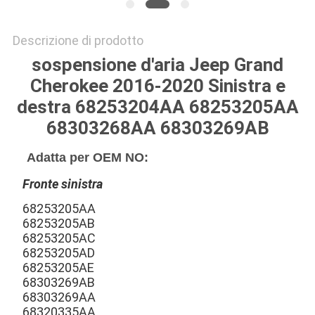
Descrizione di prodotto
sospensione d'aria Jeep Grand
Cherokee 2016-2020 Sinistra e
destra 68253204AA 68253205AA
68303268AA 68303269AB
Adatta per OEM NO:
Fronte sinistra
68253205AA
68253205AB
68253205AC
68253205AD
68253205AE
68303269AB
68303269AA
68320335AA