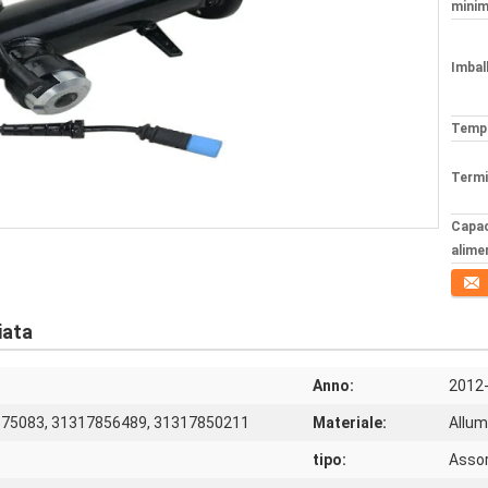
minim
Imball
Tempi
Termi
Capac
alime
Conta
iata
Anno:
2012
75083, 31317856489, 31317850211
Materiale:
Allum
tipo:
Assor