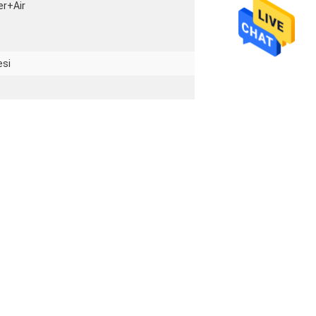
r+Air
esi