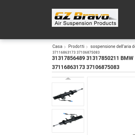
Casa
Prodotti
sospensione dell'aria 
37116863173 37106875083
31317856489 31317850211 BMW Su
37116863173 37106875083