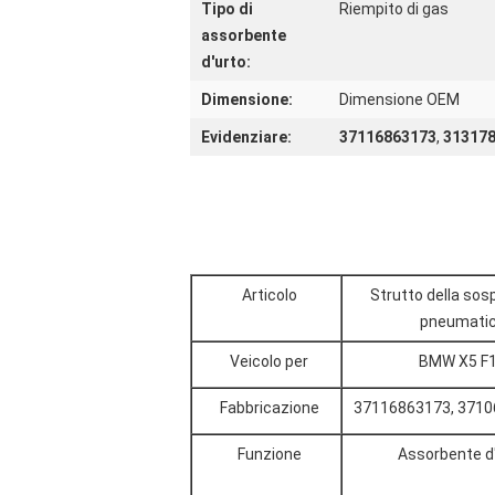
Tipo di
Riempito di gas
assorbente
d'urto:
Dimensione:
Dimensione OEM
Evidenziare:
37116863173
,
31317
Articolo
Strutto della so
pneumati
Veicolo per
BMW X5 F
Fabbricazione
37116863173, 371
Funzione
Assorbente d