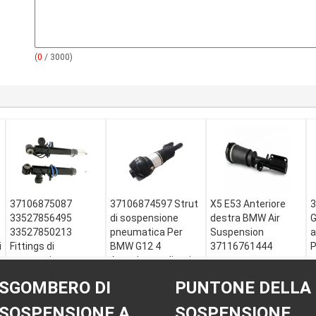
(
0
/ 3000)
37106875087
37106874597 Strut
X5 E53 Anteriore
33527856495
di sospensione
destra BMW Air
G
33527850213
pneumatica Per
Suspension
a
i
Fittings di
BMW G12 4
37116761444
P
sospensione a
Assorbente di urti
p
Attrezzature
scossa d'aria BMW
frontale
dell'automobile::
M
SGOMBERO DI
PUNTONE DELLA
X5 F15 Assorbitore
37106881061
BMW
B
e
posteriore
37106877559
Tipo della
4
SOSPENSIONE A
SOSPENSIONE