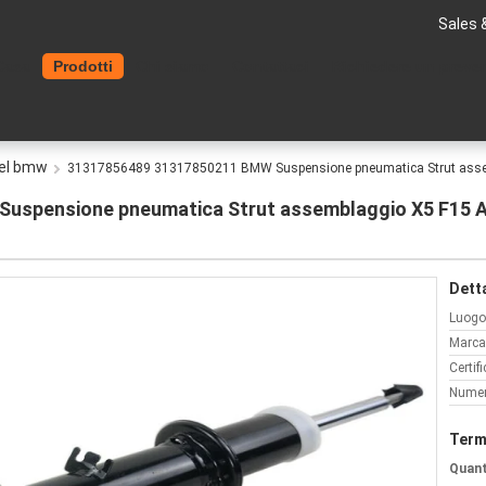
Sales 
Casa
Prodotti
Chi siamo
Contattaci
Richiedere un preve
del bmw
31317856489 31317850211 BMW Suspensione pneumatica Strut assemb
spensione pneumatica Strut assemblaggio X5 F15 As
Detta
Luogo 
Marca
Certif
Numer
Term
Quant