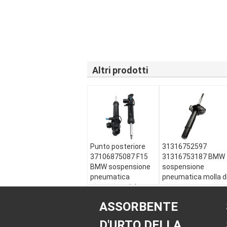
Altri prodotti
Punto posteriore
31316752597
37106875087 F15
31316753187 BMW
BMW sospensione
sospensione
pneumatica
pneumatica molla d
gomma acciaio
sostegno
alluminio per X5
ammortizzatore di
ASSORBENTE
vibrazioni serie 7
Modello:
X5 (F15,
E65 E66 assorbent
F85)
D'URTO DELLA