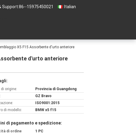
& Support:
86--15975450021
Italian
ntivo
laggio X5 F15 Assorbente d'urto anteriore
sorbente d'urto anteriore
gli:
di origine:
Provincia di Guangdong
:
GZ Bravo
icazione:
ISO9001:2015
o di modello:
BMW x5 f15
ini di pagamento e spedizione:
ità di ordine
1 PC