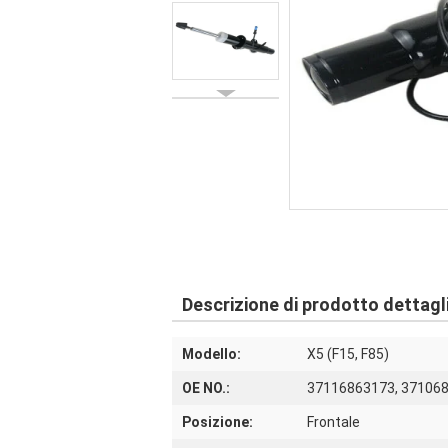
Descrizione di prodotto dettagl
Modello:
X5 (F15, F85)
OE NO.:
37116863173, 371068
Posizione:
Frontale