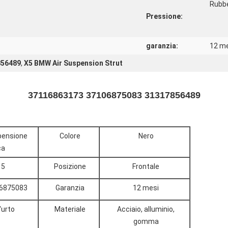
Rubbe
Pressione:
garanzia:
12 m
856489
,
X5 BMW Air Suspension Strut
37116863173 37106875083 31317856489
spensione
Colore
Nero
ca
15
Posizione
Frontale
06875083
Garanzia
12 mesi
'urto
Materiale
Acciaio, alluminio,
gomma