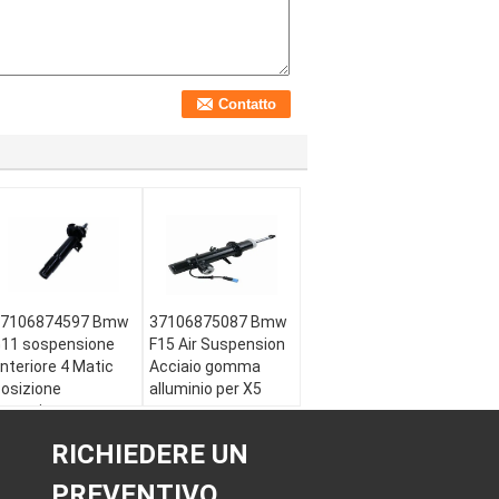
37106874597 Bmw
37106875087 Bmw
11 sospensione
F15 Air Suspension
nteriore 4 Matic
Acciaio gomma
osizione
alluminio per X5
osteriore
Modello:
X5 (F15,
odello di auto:
F85)
RICHIEDERE UN
MW 7er (G11/G12)
Anno:
2012-
 matic
OE NO.:
PREVENTIVO