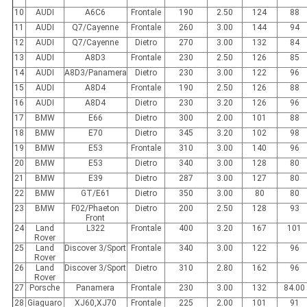
10
AUDI
A6C6
Frontale
190
2.50
124
88
11
AUDI
Q7/Cayenne
Frontale
260
3.00
144
94
12
AUDI
Q7/Cayenne
Dietro
270
3.00
132
84
13
AUDI
A8D3
Frontale
230
2.50
126
85
14
AUDI
A8D3/Panamera
Dietro
230
3.00
122
96
15
AUDI
A8D4
Frontale
190
2.50
126
88
16
AUDI
A8D4
Dietro
230
3.20
126
96
17
BMW
E66
Dietro
300
2.00
101
88
18
BMW
E70
Dietro
345
3.20
102
98
19
BMW
E53
Frontale
310
3.00
140
96
20
BMW
E53
Dietro
340
3.00
128
80
21
BMW
E39
Dietro
287
3.00
127
80
22
BMW
GT/E61
Dietro
350
3.00
80
80
23
BMW
F02/Phaeton
Dietro
200
2.50
128
93
Front
24
Land
L322
Frontale
400
3.20
167
101
Rover
25
Land
Discover 3/Sport
Frontale
340
3.00
122
96
Rover
26
Land
Discover 3/Sport
Dietro
310
2.80
162
96
Rover
27
Porsche
Panamera
Frontale
230
3.00
132
84.00
28
Giaguaro
XJ60,XJ70
Frontale
225
2.00
101
91