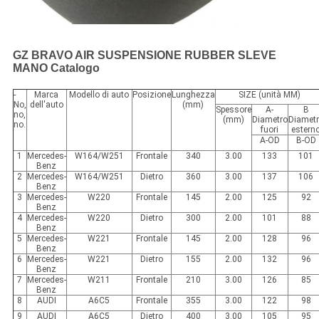
GZ BRAVO AIR SUSPENSIONE RUBBER SLEVE
MANO Catalogo
-
Marca
Modello di auto
Posizione
Lunghezza
SIZE (unità MM)
No,
dell'auto
(mm)
Spessore
A-
B
no,
(mm)
Diametro
Diamet
no.
fuori
estern
A-OD
B-OD
1
Mercedes-
W164/W251
Frontale
340
3.00
133
101
Benz
2
Mercedes-
W164/W251
Dietro
360
3.00
137
106
Benz
3
Mercedes-
W220
Frontale
145
2.00
125
92
Benz
4
Mercedes-
W220
Dietro
300
2.00
101
88
Benz
5
Mercedes-
W221
Frontale
145
2.00
128
96
Benz
6
Mercedes-
W221
Dietro
155
2.00
132
96
Benz
7
Mercedes-
W211
Frontale
210
3.00
126
85
Benz
8
AUDI
A6C5
Frontale
355
3.00
122
98
9
AUDI
A6C5
Dietro
400
3.00
105
95