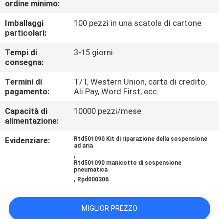
ordine minimo:
CONTROLLO
DI
Imballaggi
100 pezzi in una scatola di cartone
particolari:
QUALITÀ
Tempi di
3-15 giorni
consegna:
CONTATTICI
Termini di
T/T, Western Union, carta di credito,
pagamento:
Ali Pay, Word First, ecc.
RICHIEDA
Capacità di
10000 pezzi/mese
UNA
alimentazione:
CITAZIONE
Evidenziare:
Rtd501090 Kit di riparazione della sospensione
ad aria
,
Rtd501090 manicotto di sospensione
MAPPA
pneumatica
,
Rpd000306
DEL
SITO
MIGLIOR PREZZO