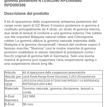
gomma posteriore RTD501090 RPD500880
RPD000306
Descrizione del prodotto
Il kit di riparazione della sospensione antiaerea posteriore del
range rover sport di GZ Bravo Il manico posteriore in gomma è
costituito principalmente da 4 strati, un strato di gomma interna,
due strati di tessuti di cordone e una gomma esterna.The rubber
use the imported Malaysia natural rubber and Chloroprene
rubber La gomma utilizza la gomma naturale importata dalla
Malaysia e la gomma cloropreneE i tessuti del cordone usano il
famoso marchio "Shenma".così le nostre maniche di gomma
possono soddisfare lo stesso standard di prestazioni come i
fiocchi originali di gomma fatti in Germania. Solo una buona
manica di gomma può supportare l'aria sospensione spring o
aria sospensione shock long life.
Articolo
Kit di riparazione delle sospensioni pneumatiche
Veicolo per
Land Rover Range Rover Discovery 3 LR3 LR4 posteriore
Numeri
LR023234 LR023235 RTD501090 RPD501110 RDP500433
OEM
RDP500434 LR016402
Materiale
Gomma naturale, gomma cloroprene, tessuti a
corda
A-End-
162 MM
Diametro
B-End-
96 mm