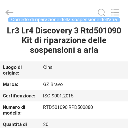
Guangzhou
Bravo
Auto
Parts
Limited.
Corredo di riparazione della sospensione dell'aria
All
Rights
Reserved.
Lr3 Lr4 Discovery 3 Rtd501090
CASA
Developed
by
Kit di riparazione delle
ECER
PRODOTTI
sospensioni a aria
CIRCA
Luogo di
Cina
origine:
NOI
Marca:
GZ Bravo
GIRO
Certificazione:
ISO 9001:2015
DELLA
Numero di
RTD501090 RPD500880
FABBRICA
modello:
Quantità di
20