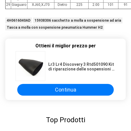
29
Giaguaro
XJ60,XJ70
Dietro
225
2.00
101
91
4H0616040AD
15938306 sacchetto a molla a sospensione ad aria
Tasca a molla con sospensione pneumatica Hummer H2
Ottieni il miglior prezzo per
Lr3 Lr4 Discovery 3 Rtd501090 Kit
di riparazione delle sospensioni a
aria
Continua
Top Prodotti