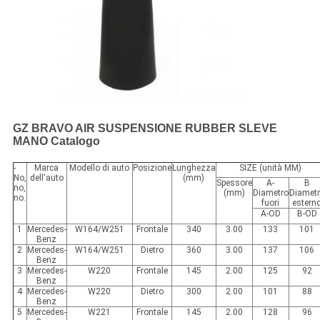
GZ BRAVO AIR SUSPENSIONE RUBBER SLEVE
MANO Catalogo
-
Marca
Modello di auto
Posizione
Lunghezza
SIZE (unità MM)
No,
dell'auto
(mm)
Spessore
A-
B
no,
(mm)
Diametro
Diamet
no.
fuori
estern
A-OD
B-OD
1
Mercedes-
W164/W251
Frontale
340
3.00
133
101
Benz
2
Mercedes-
W164/W251
Dietro
360
3.00
137
106
Benz
3
Mercedes-
W220
Frontale
145
2.00
125
92
Benz
4
Mercedes-
W220
Dietro
300
2.00
101
88
Benz
5
Mercedes-
W221
Frontale
145
2.00
128
96