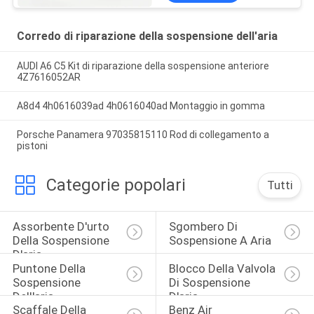
Corredo di riparazione della sospensione dell'aria
AUDI A6 C5 Kit di riparazione della sospensione anteriore
4Z7616052AR
A8d4 4h0616039ad 4h0616040ad Montaggio in gomma
Porsche Panamera 97035815110 Rod di collegamento a
pistoni
Categorie popolari
Tutti
Assorbente D'urto 
Sgombero Di 
Della Sospensione 
Sospensione A Aria
D'aria
Puntone Della 
Blocco Della Valvola 
Sospensione 
Di Sospensione 
Dell'aria
D'aria
Scaffale Della 
Benz Air 