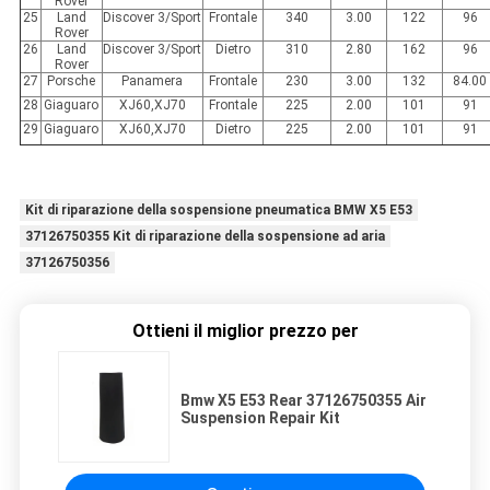
Rover
25
Land
Discover 3/Sport
Frontale
340
3.00
122
96
Rover
26
Land
Discover 3/Sport
Dietro
310
2.80
162
96
Rover
27
Porsche
Panamera
Frontale
230
3.00
132
84.00
28
Giaguaro
XJ60,XJ70
Frontale
225
2.00
101
91
29
Giaguaro
XJ60,XJ70
Dietro
225
2.00
101
91
Kit di riparazione della sospensione pneumatica BMW X5 E53
37126750355 Kit di riparazione della sospensione ad aria
37126750356
Ottieni il miglior prezzo per
Bmw X5 E53 Rear 37126750355 Air
Suspension Repair Kit