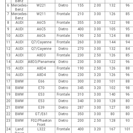
Benz
6
Mercedes-
W221
Dietro
155
2.00
132
96
Benz
7
Mercedes-
W211
Frontale
210
3.00
126
85
Benz
8
AUDI
A6C5
Frontale
355
3.00
122
98
9
AUDI
A6C5
Dietro
400
3.00
105
95
10
AUDI
A6C6
Frontale
190
2.50
124
88
11
AUDI
Q7/Cayenne
Frontale
260
3.00
144
94
12
AUDI
Q7/Cayenne
Dietro
270
3.00
132
84
13
AUDI
A8D3
Frontale
230
2.50
126
85
14
AUDI
A8D3/Panamera
Dietro
230
3.00
122
96
15
AUDI
A8D4
Frontale
190
2.50
126
88
16
AUDI
A8D4
Dietro
230
3.20
126
96
17
BMW
E66
Dietro
300
2.00
101
88
18
BMW
E70
Dietro
345
3.20
102
98
19
BMW
E53
Frontale
310
3.00
140
96
20
BMW
E53
Dietro
340
3.00
128
80
21
BMW
E39
Dietro
287
3.00
127
80
22
BMW
GT/E61
Dietro
350
3.00
80
80
23
BMW
F02/Phaeton
Dietro
200
2.50
128
93
Front
24
Land
L322
Frontale
400
3.20
167
101