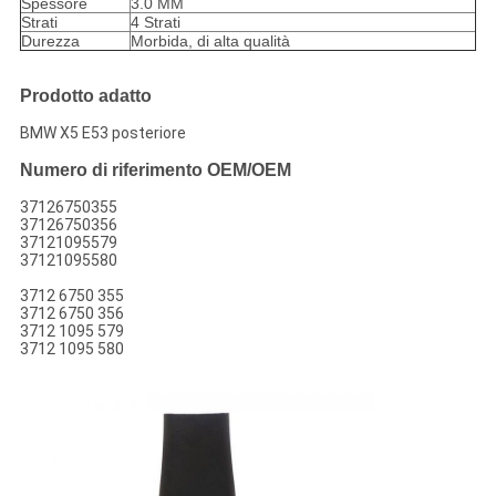
Spessore
3.0 MM
Strati
4 Strati
Durezza
Morbida, di alta qualità
Prodotto adatto
BMW X5 E53 posteriore
Numero di riferimento OEM/OEM
37126750355
37126750356
37121095579
37121095580
3712 6750 355
3712 6750 356
3712 1095 579
3712 1095 580