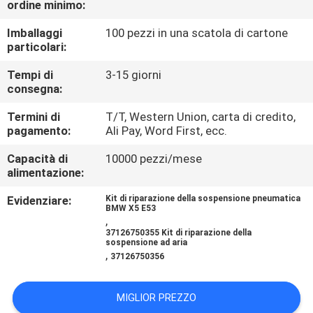
ordine minimo:
CONTROLLO
DI
Imballaggi
100 pezzi in una scatola di cartone
particolari:
QUALITÀ
Tempi di
3-15 giorni
consegna:
CONTATTICI
Termini di
T/T, Western Union, carta di credito,
pagamento:
Ali Pay, Word First, ecc.
RICHIEDA
Capacità di
10000 pezzi/mese
UNA
alimentazione:
CITAZIONE
Evidenziare:
Kit di riparazione della sospensione pneumatica
BMW X5 E53
,
37126750355 Kit di riparazione della
MAPPA
sospensione ad aria
,
37126750356
DEL
SITO
MIGLIOR PREZZO