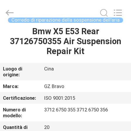
Guangzhou
Bravo
Auto
Parts
Limited.
Corredo di riparazione della sospensione dell'aria
All
Rights
Reserved.
Bmw X5 E53 Rear
CASA
Developed
by
37126750355 Air Suspension
ECER
PRODOTTI
Repair Kit
CIRCA
Luogo di
Cina
origine:
NOI
Marca:
GZ Bravo
GIRO
Certificazione:
ISO 9001:2015
DELLA
Numero di
3712 6750 355 3712 6750 356
FABBRICA
modello:
Quantità di
20