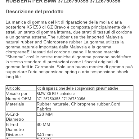
RUBBERA PER BMW 37126750355 37126750356
Descrizione del prodotto
La manica di gomma del kit di riparazione della molla d'aria
posteriore X5 E53 di GZ Bravo è composta principalmente da 4
strati, un strato di gomma interna, due strati di tessuti di cordone
e un gomma esterna.The rubber use the imported Malaysia
natural rubber and Chloroprene rubber La gomma utilizza la
gomma naturale importata dalla Malaysia e la gomma
cloropreneE i tessuti del cordone usano il famoso marchio
"Shenma".così le nostre maniche di gomma possono soddisfare
lo stesso standard di prestazioni come i fiocchi originali di
gomma fatti in Germania. Solo una buona manica di gomma può
supportare l'aria sospensione spring o aria sospensione shock
long life.
Articolo
Kit di riparazione delle sospensioni pneumatiche
Veicolo per
BMW X5 E53 anteriore
Numeri OEM
37126750355 37126750356
Materiale
Rubber naturale, Chloroprene rubber,Cord
Fabrics
A-End-
128 MM
Diametro
B-End-
80 MM
Diametro
Distanze
340 mm