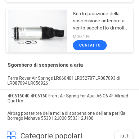
Kit di riparazione della
sospensione anteriore a
vento sacchetto di molla
per Land Rover Range
MOQ:1 PC
Vogue L405 LR056926
CONTATTO
LR056924 LR060399
LR060401 22271123
Sgombero di sospensione a aria
Terra Rover Air Springs LR060401 LR052787 LR087093 di
LR087094 LR056926
4F0616040 4F06160 Front Air Spring For Audi A6 C6 4F Allroad
Quattro
Airbag posteriore della molla di sospensione dell'aria per Kia
Borrego Mohave 55331 2J000 55331 2J100
Categorie popolari
Tutti