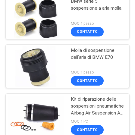
BMW serie 5
sospensione a aria molla
MOQ:1 pezzo
CONTATTO
Molla di sospensione
dell'aria di BMW E70
MOQ:1 pezzo
CONTATTO
Kit di riparazione delle
sospensioni pneumatiche
Airbag Air Suspension Air
Spring per Range Rover
MOQ:1 PC
L322 2002-2012 OE
CONTATTO
RNB000740 RNB000750