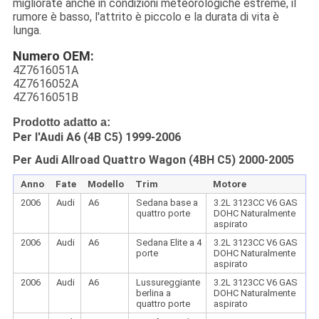
migliorate anche in condizioni meteorologiche estreme, il
rumore è basso, l'attrito è piccolo e la durata di vita è
lunga.
Numero OEM:
4Z7616051A
4Z7616052A
4Z7616051B
Prodotto adatto a:
Per l'Audi A6 (4B C5) 1999-2006
Per Audi Allroad Quattro Wagon (4BH C5) 2000-2005
Anno
Fate
Modello
Trim
Motore
2006
Audi
A6
Sedana base a
3.2L 3123CC V6 GAS
quattro porte
DOHC Naturalmente
aspirato
2006
Audi
A6
Sedana Elite a 4
3.2L 3123CC V6 GAS
porte
DOHC Naturalmente
aspirato
2006
Audi
A6
Lussureggiante
3.2L 3123CC V6 GAS
berlina a
DOHC Naturalmente
quattro porte
aspirato