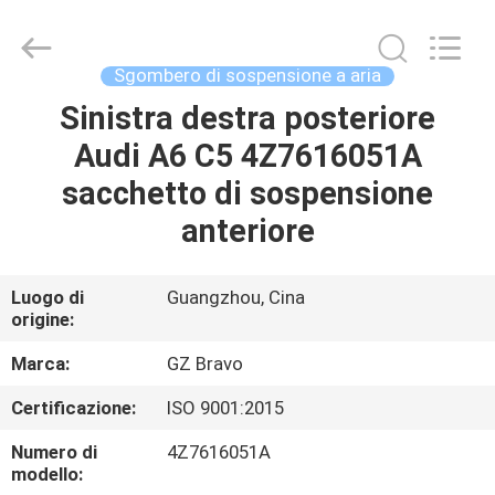
Bravo
Auto
Parts
Limited.
All
Sgombero di sospensione a aria
Rights
Reserved.
Sinistra destra posteriore
CASA
Developed
by
ECER
Audi A6 C5 4Z7616051A
PRODOTTI
sacchetto di sospensione
anteriore
CIRCA
NOI
Luogo di
Guangzhou, Cina
origine:
GIRO
Marca:
GZ Bravo
DELLA
Certificazione:
ISO 9001:2015
FABBRICA
Numero di
4Z7616051A
modello: