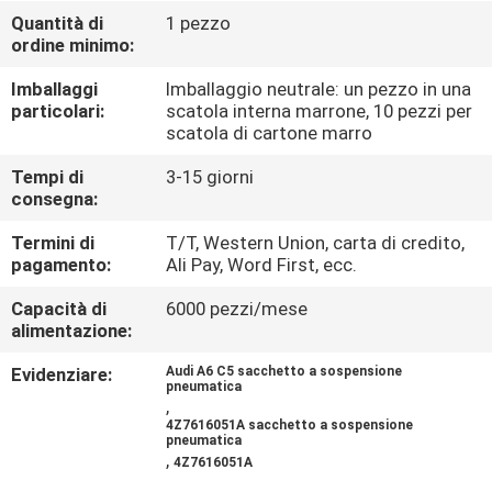
CONTROLLO
Quantità di
1 pezzo
ordine minimo:
DI
QUALITÀ
Imballaggi
Imballaggio neutrale: un pezzo in una
particolari:
scatola interna marrone, 10 pezzi per
scatola di cartone marro
CONTATTICI
Tempi di
3-15 giorni
consegna:
RICHIEDA
Termini di
T/T, Western Union, carta di credito,
UNA
pagamento:
Ali Pay, Word First, ecc.
CITAZIONE
Capacità di
6000 pezzi/mese
alimentazione:
MAPPA
Evidenziare:
Audi A6 C5 sacchetto a sospensione
pneumatica
,
DEL
4Z7616051A sacchetto a sospensione
pneumatica
SITO
,
4Z7616051A