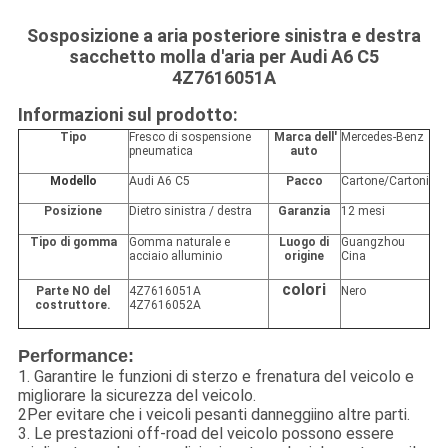
Sosposizione a aria posteriore sinistra e destra
sacchetto molla d'aria per Audi A6 C5
4Z7616051A
Informazioni sul prodotto:
Tipo
Fresco di sospensione
Marca dell'
Mercedes-Benz
pneumatica
auto
Modello
Audi A6 C5
Pacco
Cartone/Cartoni
Posizione
Dietro sinistra / destra
Garanzia
12 mesi
Tipo di gomma
Gomma naturale e
Luogo di
Guangzhou
acciaio alluminio
origine
Cina
colori
Parte NO del
4Z7616051A
Nero
costruttore.
4Z7616052A
Performance:
1. Garantire le funzioni di sterzo e frenatura del veicolo e
migliorare la sicurezza del veicolo.
2Per evitare che i veicoli pesanti danneggiino altre parti.
3. Le prestazioni off-road del veicolo possono essere